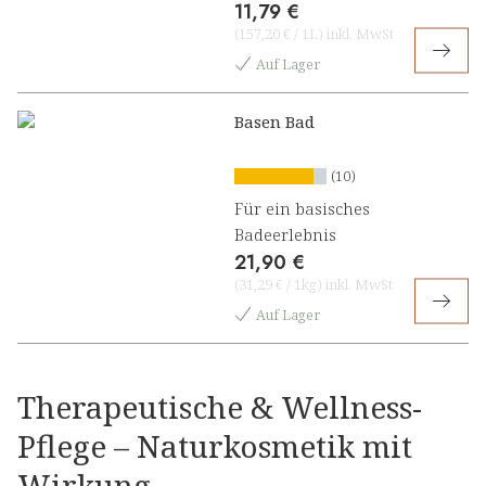
11,79 €
(
157,20 €
/
1L
)
inkl. MwSt
Auf Lager
Basen Bad
(10)
Für ein basisches
Badeerlebnis
21,90 €
(
31,29 €
/
1kg
)
inkl. MwSt
Auf Lager
Therapeutische & Wellness-
Pflege – Naturkosmetik mit
Wirkung