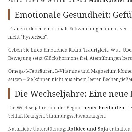
zur normalen Nervenfunktion. Auch
Mönchspfeffer u
Emotionale Gesundheit: Gefü
Frauen erleben emotionale Schwankungen intensiver – 
nicht "hysterisch".
Geben Sie Ihren Emotionen Raum. Traurigkeit, Wut, Üb
Bewegung setzt Glückshormone frei, Atemübungen beru
Omega-3-Fettsäuren, B-Vitamine und Magnesium können d
setzen – Sie können nicht aus einem leeren Becher gieße
Die Wechseljahre: Eine neue
Die Wechseljahre sind der Beginn
neuer Freiheiten
. D
Schlafstörungen, Stimmungsschwankungen.
Natürliche Unterstützung:
Rotklee und Soja
enthalten 