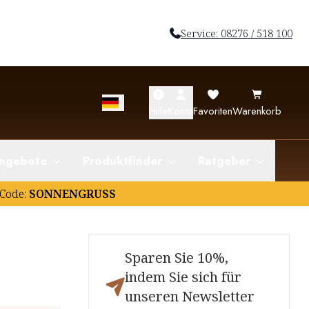
Service: 08276 / 518 100
Hilfe
Konto
Favoriten
Warenkorb
ngebote
Produktfinder
Ratgeber
Code:
SONNENGRUSS
Sparen Sie 10%,
indem Sie sich für
unseren Newsletter