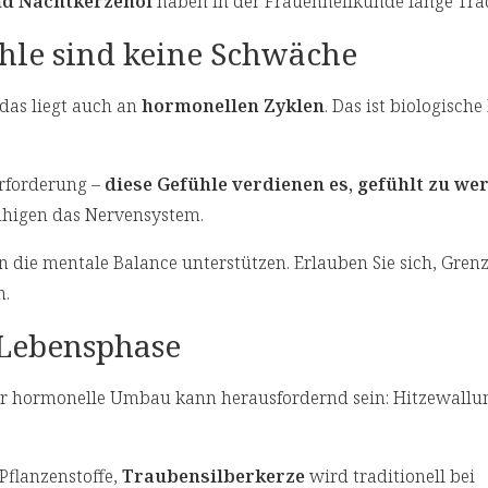
nd Nachtkerzenöl
haben in der Frauenheilkunde lange Tra
hle sind keine Schwäche
das liegt auch an
hormonellen Zyklen
. Das ist biologische 
erforderung –
diese Gefühle verdienen es, gefühlt zu we
higen das Nervensystem.
ie mentale Balance unterstützen. Erlauben Sie sich, Gren
n.
 Lebensphase
er hormonelle Umbau kann herausfordernd sein: Hitzewallu
Pflanzenstoffe,
Traubensilberkerze
wird traditionell bei