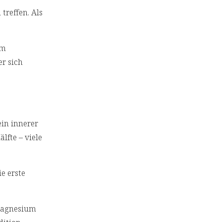
 treffen. Als
Im
er sich
ein innerer
lfte – viele
ie erste
Magnesium