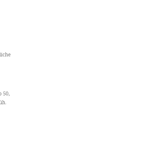
liche
 50,
üh.