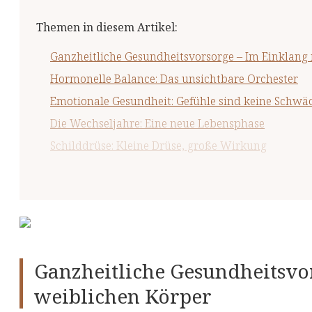
Themen in diesem Artikel
:
Ganzheitliche Gesundheitsvorsorge – Im Einklang
Hormonelle Balance: Das unsichtbare Orchester
Emotionale Gesundheit: Gefühle sind keine Schwä
Die Wechseljahre: Eine neue Lebensphase
Schilddrüse: Kleine Drüse, große Wirkung
Ernährung: Mehr als Kalorien
Bewegung: Ihr Rhythmus zählt
Vorsorge ist Selbstliebe
Der ganzheitliche Weg
Ganzheitliche Gesundheitsvo
weiblichen Körper