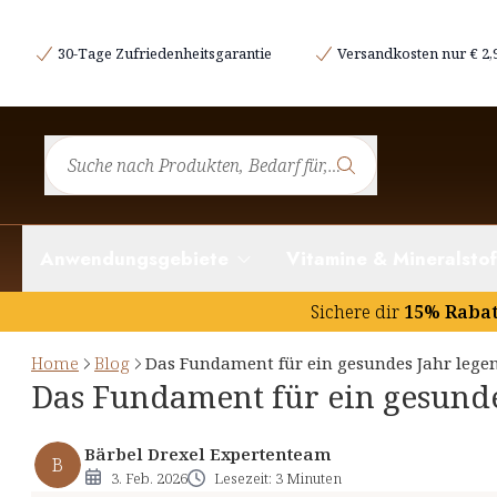
Ganzheitliche Gesundheitsvorsorge – Im Einkla
30-Tage Zufriedenheitsgarantie
Versandkosten nur € 2,
Hormonelle Balance: Das unsichtbare Orchester
Emotionale Gesundheit: Gefühle sind keine Schwäche
Die Wechseljahre: Eine neue Lebensphase
Schilddrüse: Kleine Drüse, große Wirkung
Ernährung: Mehr als Kalorien
Anwendungsgebiete
Vitamine & Mineralstof
Bewegung: Ihr Rhythmus zählt
Vorsorge ist Selbstliebe
Sichere dir
15% Raba
Der ganzheitliche Weg
Home
Blog
Das Fundament für ein gesundes Jahr lege
Das Fundament für ein gesunde
Bärbel Drexel Expertenteam
B
3. Feb. 2026
Lesezeit: 3 Minuten