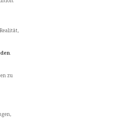
dition.
Realität,
rden
.
zen zu
ngen,