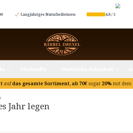
ng mit Ihrem weiblichen Körper
90
Langjähriges Naturheilwissen
4.8
/
5
fe
Vitalstoffe
Natürliche Schönheit
A
tt
auf
das gesamte Sortiment, ab 70€
sogar
20%
mit dem 
n
s Jahr legen