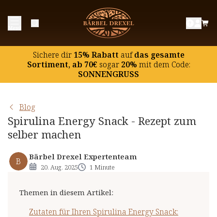
Zutaten für Ihren Spirulina Energy Snack:
Menü
Zubereitung - So einfach geht es:
Sichere dir
15% Rabatt
auf
das gesamte
Sortiment, ab 70€
sogar
20%
mit dem Code:
SONNENGRUSS
Blog
Spirulina Energy Snack - Rezept zum
selber machen
Bärbel Drexel Expertenteam
B
20. Aug. 2025
1 Minute
Themen in diesem Artikel
:
Zutaten für Ihren Spirulina Energy Snack: