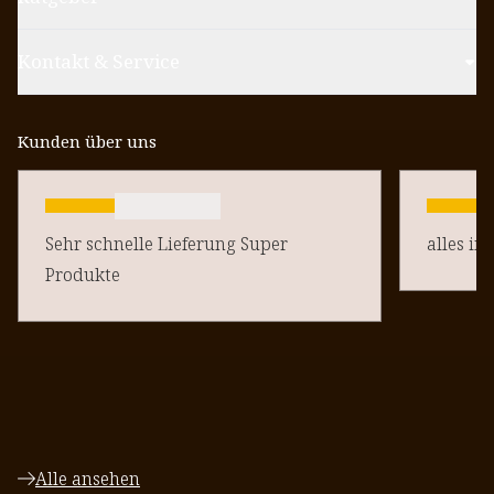
Kontakt & Service
Kunden über uns
Sehr schnelle Lieferung Super
alles in
Produkte
Alle ansehen