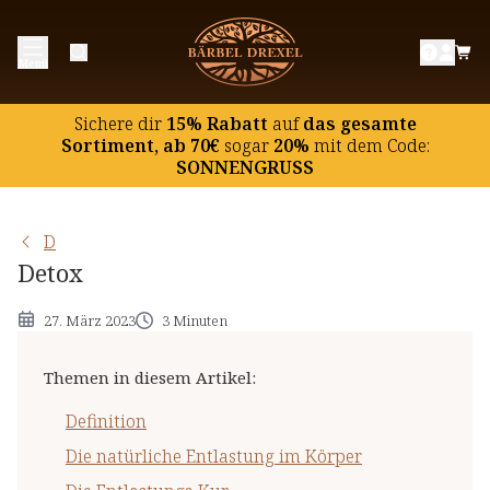
Definition
Menü
Die natürliche Entlastung im Körper
Die Entlastungs-Kur
Sichere dir
15% Rabatt
auf
das gesamte
Sortiment, ab 70€
sogar
20%
mit dem Code:
SONNENGRUSS
D
Detox
27. März 2023
3 Minuten
Themen in diesem Artikel
:
Definition
Die natürliche Entlastung im Körper