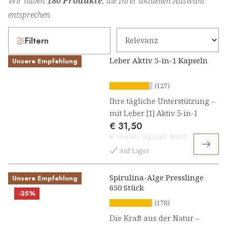
Wir haben
180 Produkte
, die Ihrer aktuellen Auswahl
entsprechen
Filtern
Leber Aktiv 5-in-1 Kapseln
Unsere Empfehlung
(127)
Ihre tägliche Unterstützung –
mit Leber [1] Aktiv 5-in-1
€ 31,50
(
€ 664,56
/
1kg
)
inkl. MwSt
Auf Lager
Spirulina-Alge Presslinge
Unsere Empfehlung
650 Stück
-25%
(178)
Die Kraft aus der Natur –