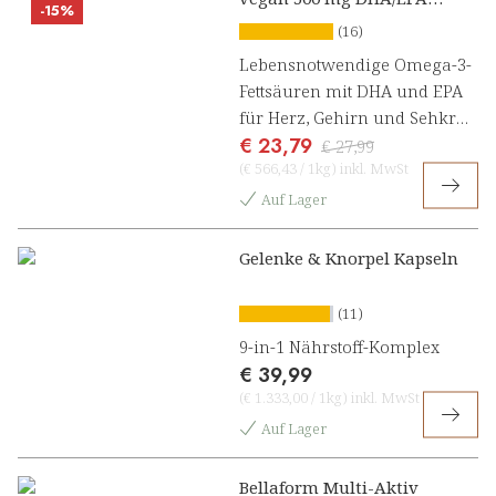
-15%
Kapseln
(16)
Lebensnotwendige Omega-3-
Fettsäuren mit DHA und EPA
für Herz, Gehirn und Sehkraft
€ 23,79
[1, 2]
€ 27,99
(
€ 566,43
/
1kg
)
inkl. MwSt
Auf Lager
Gelenke & Knorpel Kapseln
(11)
9-in-1 Nährstoff-Komplex
€ 39,99
(
€ 1.333,00
/
1kg
)
inkl. MwSt
Auf Lager
Bellaform Multi-Aktiv