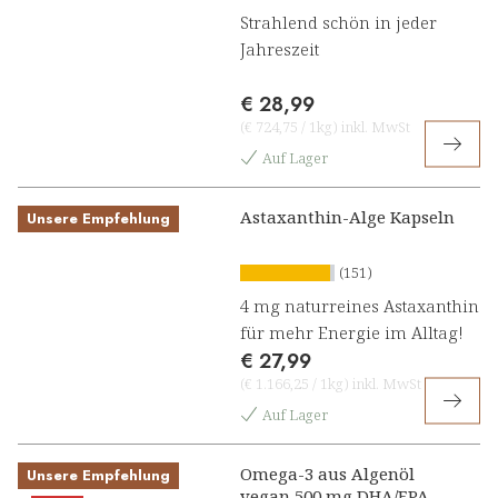
Strahlend schön in jeder
Jahreszeit
€ 28,99
(
€ 724,75
/
1kg
)
inkl. MwSt
Auf Lager
Astaxanthin-Alge Kapseln
Unsere Empfehlung
(151)
4 mg naturreines Astaxanthin
für mehr Energie im Alltag!
€ 27,99
(
€ 1.166,25
/
1kg
)
inkl. MwSt
Auf Lager
Omega-3 aus Algenöl
Unsere Empfehlung
vegan 500 mg DHA/EPA