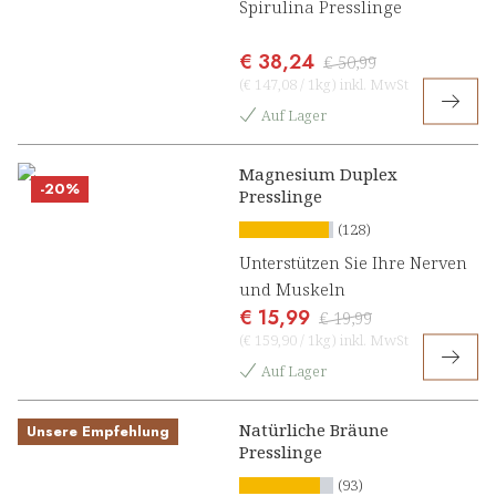
Spirulina Presslinge
€ 38,24
€ 50,99
(
€ 147,08
/
1kg
)
inkl. MwSt
Auf Lager
Magnesium Duplex
-20%
Presslinge
(128)
Unterstützen Sie Ihre Nerven
und Muskeln
€ 15,99
€ 19,99
(
€ 159,90
/
1kg
)
inkl. MwSt
Auf Lager
Natürliche Bräune
Unsere Empfehlung
Presslinge
(93)