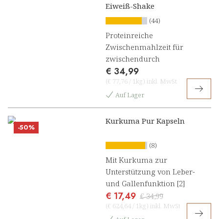
Eiweiß-Shake
(44)
Proteinreiche
Zwischenmahlzeit für
zwischendurch
€ 34,99
(
€ 77,76
/
1kg
)
inkl. MwSt
Auf Lager
Kurkuma Pur Kapseln
-50%
(8)
Mit Kurkuma zur
Unterstützung von Leber-
und Gallenfunktion [2]
€ 17,49
€ 34,99
(
€ 624,64
/
1kg
)
inkl. MwSt