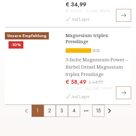
€ 34,99
(
€ 116,63
/
1L
)
inkl. MwSt
Auf Lager
Magnesium triplex
Unsere Empfehlung
Presslinge
-10%
(13)
3-fache Magnesium-Power –
Bärbel Drexel Magnesium
triplex Presslinge
€ 58,49
€ 64,99
(
€ 212,69
/
1kg
)
inkl. MwSt
Auf Lager
1
2
3
4
15
More pages