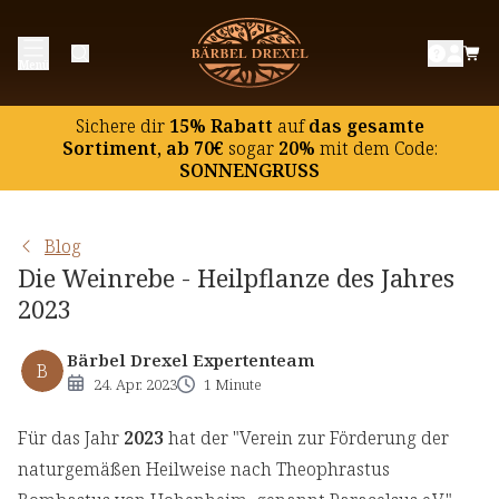
Menü
Sichere dir
15% Rabatt
auf
das gesamte
Sortiment, ab 70€
sogar
20%
mit dem Code:
SONNENGRUSS
Blog
Die Weinrebe - Heilpflanze des Jahres
2023
Bärbel Drexel Expertenteam
B
24. Apr. 2023
1 Minute
Für das Jahr
2023
hat der "Verein zur Förderung der
naturgemäßen Heilweise nach Theophrastus