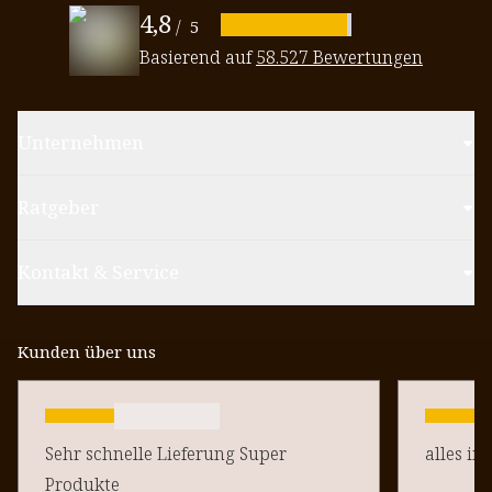
4,8
/
5
Basierend auf
58.527 Bewertungen
Unternehmen
Ratgeber
Kontakt & Service
Kunden über uns
Sehr schnelle Lieferung Super
alles in
Produkte