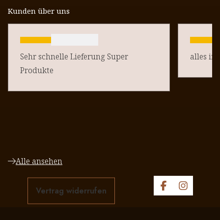
Kunden über uns
Sehr schnelle Lieferung Super
alles in
Produkte
Alle ansehen
Vertrag widerrufen