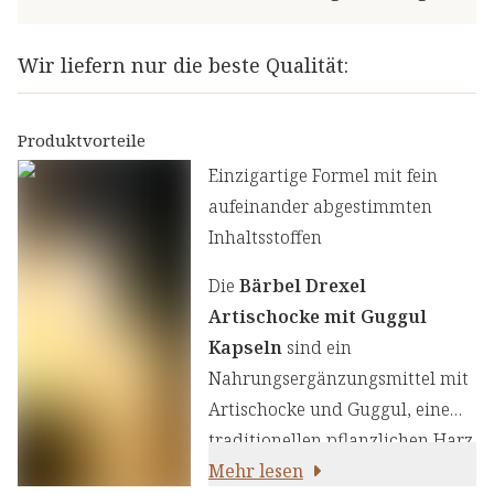
Wir liefern nur die beste Qualität:
Produktvorteile
Einzigartige Formel mit fein
aufeinander abgestimmten
Inhaltsstoffen
⁠Die
Bärbel Drexel
Artischocke mit Guggul
Kapseln
sind ein
Nahrungsergänzungsmittel mit
Artischocke und Guggul, einem
traditionellen pflanzlichen Harz
aus der ayurvedischen Lehre.
Mehr lesen