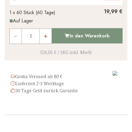
Ihr persönlicher Rabatt
19,99 €
1 x
60 Stück
(
60
Tage
)
Auf Lager
0,00 €
1
x
-
%
In den Warenkorb
526,05 €
/
1KG
inkl. MwSt
Gratis Versand ab 80 €
Lieferzeit 2-3 Werktage
30 Tage Geld zurück Garantie