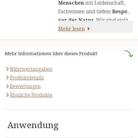
Menschen
mit Leidenschaft,
Fachwissen und tiefem
Respekt
vor der Natur
. Wir sind stolz
darauf,
Mehr lesen
naturreine Produkte
anzubieten, die sich auf die
naturheilkundliche Lehre
Mehr Informationen über dieses Produkt
stützen.
Nährwertangaben
Produktdetails
Bewertungen
Ähnliche Produkte
Anwendung