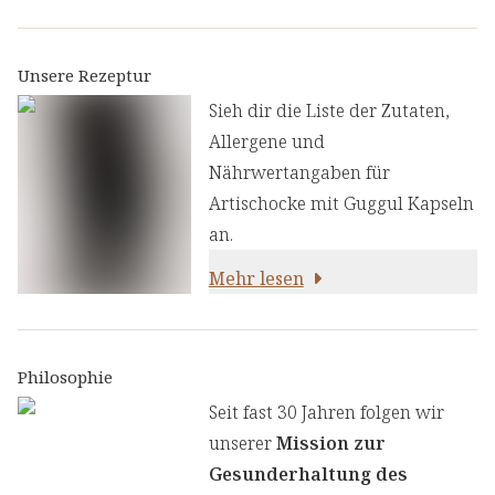
Die
Rezeptur
mit den
fein
aufeinander abgestimmten
Inhaltsstoffen ist einzigartig
Unsere Rezeptur
und wurde entwickelt, um mit
Sieh dir die Liste der Zutaten,
Artischocke die
Leber &
Allergene und
Verdauung
und mit Guggul
Nährwertangaben für
normale Blutfette
zu
Artischocke mit Guggul Kapseln
unterstützen
. Guggul hilft bei
an.
der Aufrechterhaltung eines
Mehr lesen
gesunden Cholesterinspiegels.
Philosophie
Seit fast 30 Jahren folgen wir
unserer
Mission zur
Gesunderhaltung des