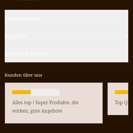
Unternehmen
Ratgeber
Kontakt & Service
Kunden über uns
Alles top ! Super Produkte, die
Top Qual
wirken, gute Angebote