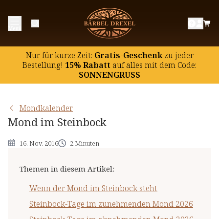
Wenn der Mond im Steinbock steht
Menü
Steinbock-Tage im zunehmenden Mond 2026
Steinbock-Tage im abnehmenden Mond 2026
Nur für kurze Zeit:
Gratis-Geschenk
zu jeder
Die übrigen Tierkreiszeichen
Bestellung!
15% Rabatt
auf
alles mit dem Code:
SONNENGRUSS
Mondkalender
Mond im Steinbock
16. Nov. 2016
2 Minuten
Themen in diesem Artikel
:
Wenn der Mond im Steinbock steht
Steinbock-Tage im zunehmenden Mond 2026