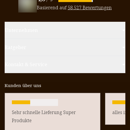
Basierend auf
58.527 Bewertungen
Unternehmen
Ratgeber
Kontakt & Service
Kunden über uns
Sehr schnelle Lieferung Super
alles in
Produkte