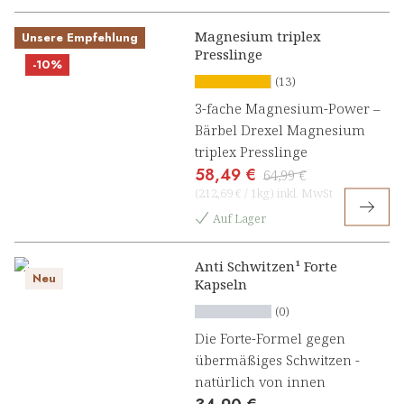
Magnesium triplex
Unsere Empfehlung
Presslinge
-10%
(13)
3-fache Magnesium-Power –
Bärbel Drexel Magnesium
triplex Presslinge
58,49 €
64,99 €
(
212,69 €
/
1kg
)
inkl. MwSt
Auf Lager
Anti Schwitzen¹ Forte
Neu
Kapseln
(0)
Die Forte-Formel gegen
übermäßiges Schwitzen -
natürlich von innen