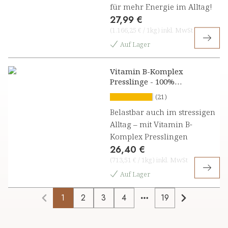
für mehr Energie im Alltag!
27,99 €
(
1.166,25 €
/
1kg
)
inkl. MwSt
Auf Lager
Vitamin B-Komplex
Presslinge - 100%
natürlich
(21)
Belastbar auch im stressigen
Alltag – mit Vitamin B-
Komplex Presslingen
26,40 €
(
713,51 €
/
1kg
)
inkl. MwSt
Auf Lager
1
2
3
4
19
More pages