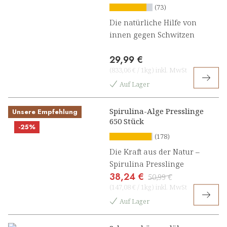
(73)
Die natürliche Hilfe von
innen gegen Schwitzen
29,99 €
(
833,06 €
/
1kg
)
inkl. MwSt
Auf Lager
Spirulina-Alge Presslinge
Unsere Empfehlung
650 Stück
-25%
(178)
Die Kraft aus der Natur –
Spirulina Presslinge
38,24 €
50,99 €
(
147,08 €
/
1kg
)
inkl. MwSt
Auf Lager