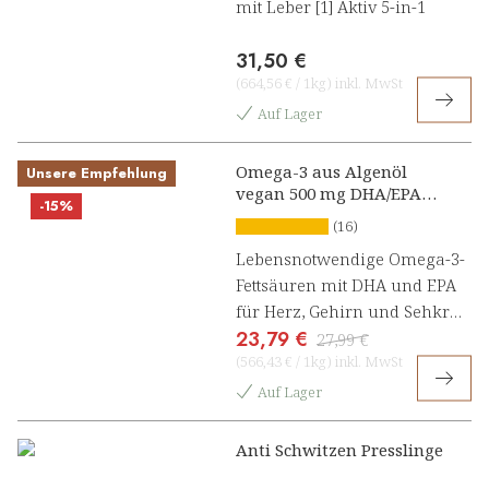
mit Leber [1] Aktiv 5-in-1
31,50 €
(
664,56 €
/
1kg
)
inkl. MwSt
Auf Lager
Omega-3 aus Algenöl
Unsere Empfehlung
vegan 500 mg DHA/EPA
-15%
Kapseln
(16)
Lebensnotwendige Omega-3-
Fettsäuren mit DHA und EPA
für Herz, Gehirn und Sehkraft
23,79 €
[1, 2]
27,99 €
(
566,43 €
/
1kg
)
inkl. MwSt
Auf Lager
Anti Schwitzen Presslinge