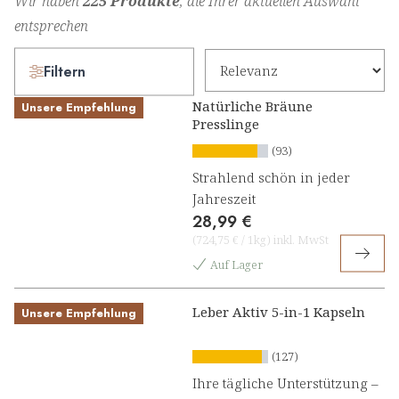
Wir haben
225 Produkte
, die Ihrer aktuellen Auswahl
entsprechen
Filtern
Natürliche Bräune
Unsere Empfehlung
Presslinge
(93)
Strahlend schön in jeder
Jahreszeit
28,99 €
(
724,75 €
/
1kg
)
inkl. MwSt
Auf Lager
Leber Aktiv 5-in-1 Kapseln
Unsere Empfehlung
(127)
Ihre tägliche Unterstützung –