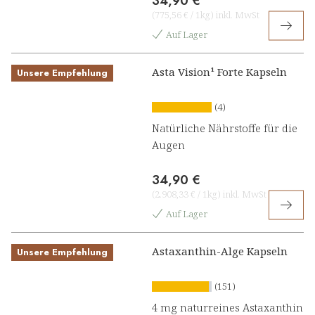
34,90 €
(
775,56 €
/
1kg
)
inkl. MwSt
Auf Lager
Asta Vision¹ Forte Kapseln
Unsere Empfehlung
(4)
Natürliche Nährstoffe für die
Augen
34,90 €
(
2.908,33 €
/
1kg
)
inkl. MwSt
Auf Lager
Astaxanthin-Alge Kapseln
Unsere Empfehlung
(151)
4 mg naturreines Astaxanthin