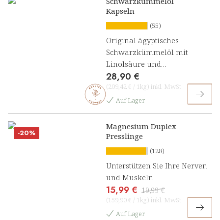
Schwarzkümmelöl
Kapseln
(55)
Original ägyptisches
Schwarzkümmelöl mit
Linolsäure und
28,90 €
Thymochinon
(
209,42 €
/
1kg
)
inkl. MwSt
Auf Lager
Magnesium Duplex
-20%
Presslinge
(128)
Unterstützen Sie Ihre Nerven
und Muskeln
15,99 €
19,99 €
(
159,90 €
/
1kg
)
inkl. MwSt
Auf Lager