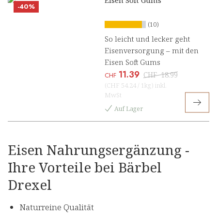
Eisen Soft Gums
-40%
(10)
So leicht und lecker geht
Eisenversorgung – mit den
Eisen Soft Gums
11.39
CHF
18.99
CHF
(
CHF 54.24
/
1kg
)
inkl.
MwSt
Auf Lager
Eisen Nahrungsergänzung -
Ihre Vorteile bei Bärbel
Drexel
Naturreine Qualität