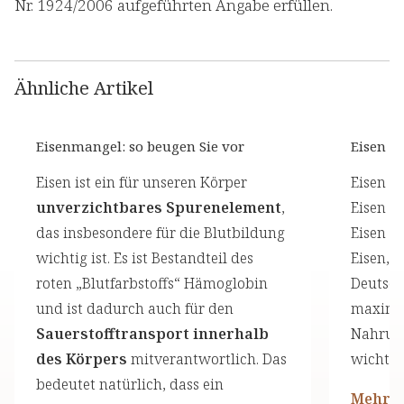
Nr. 1924/2006 aufgeführten Angabe erfüllen.
Ähnliche Artikel
Eisenmangel: so beugen Sie vor
Eisen (M
Eisen ist ein für unseren Körper
Eisen i
unverzichtbares Spurenelement
,
Eisen i
das insbesondere für die Blutbildung
Eisen Z
wichtig ist. Es ist Bestandteil des
Eisen, 
roten „Blutfarbstoffs“ Hämoglobin
Deutsch
und ist dadurch auch für den
maximal
Sauerstofftransport innerhalb
Nahrung
des Körpers
mitverantwortlich. Das
wichtig
bedeutet natürlich, dass ein
Mehr l