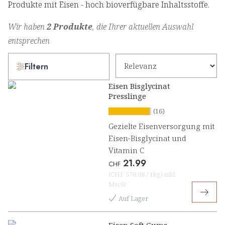
Produkte mit Eisen - hoch bioverfügbare Inhaltsstoffe.
Wir haben
2 Produkte
, die Ihrer aktuellen Auswahl
entsprechen
Filtern
Eisen Bisglycinat
Presslinge
(16)
Gezielte Eisenversorgung mit
Eisen-Bisglycinat und
Vitamin C
21.99
CHF
(
CHF 578.68
/
1kg
)
inkl.
MwSt
Auf Lager