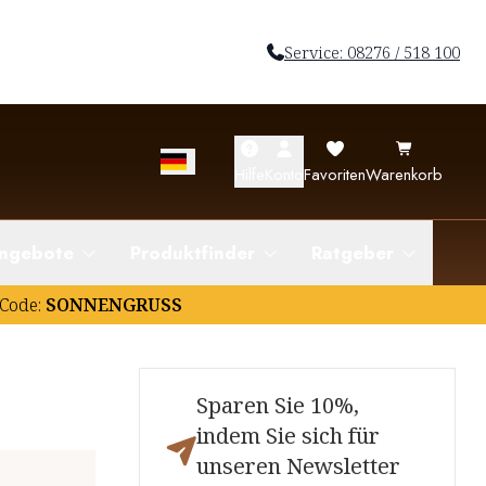
Service: 08276 / 518 100
Hilfe
Konto
Favoriten
Warenkorb
ngebote
Produktfinder
Ratgeber
Code:
SONNENGRUSS
Sparen Sie 10%,
indem Sie sich für
unseren Newsletter