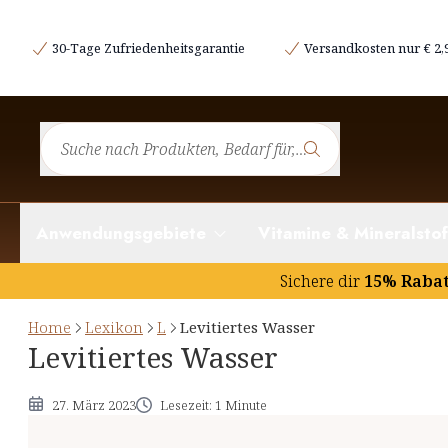
Was ist levitiertes Wasser?
30-Tage Zufriedenheitsgarantie
Versandkosten nur € 2,
Eigenschaften von levitiertem Wasser
Anwendungsgebiete
Vitamine & Mineralstof
Sichere dir
15% Raba
Home
Lexikon
L
Levitiertes Wasser
Levitiertes Wasser
27. März 2023
Lesezeit: 1 Minute