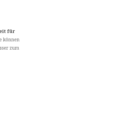
it für
ie können
asser zum