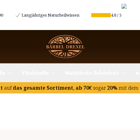
90
Langjähriges Naturheilwissen
4.8
/
5
fe
Vitalstoffe
Natürliche Schönheit
A
tt
auf
das gesamte Sortiment, ab 70€
sogar
20%
mit dem 