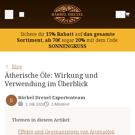
Effekte und Gegenanzeigen von Aromaölen
Menü
Ätherisches Öl "Blutorange"
Ätherisches Öl "Citrone"
Sichere dir
15% Rabatt
auf
das gesamte
Ätherisches Öl "Orange"
Sortiment, ab 70€
sogar
20%
mit dem Code:
SONNENGRUSS
Ätherisches Öl "Eucalyptus"
Ätherisches Öl "Mandarine"
Blog
Ätherisches Öl "Grapefruit"
Ätherische Öle: Wirkung und
Ätherisches Öl "Lemongras"
Verwendung im Überblick
Ätherisches Öl "Fichtennadel"
Ätherisches Öl "Lavendel"
Bärbel Drexel Expertenteam
B
2. Juli 2020
2 Minuten
Ätherisches Öl "Pfefferminze"
Themen in diesem Artikel
:
Effekte und Gegenanzeigen von Aromaölen