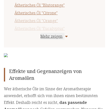
Ätherisches Öl "Blutorange"
Ätherisches Öl "Citrone"
Ätherisches Öl "Orange"
Ätherisches Öl "Eucalyptus"
Mehr zeigen
Ätherisches Öl "Mandarine"
Ätherisches Öl "Grapefruit"
Ätherisches Öl "Lemongras"
Ätherisches Öl "Fichtennadel"
Ätherisches Öl "Lavendel"
Effekte und Gegenanzeigen von
Ätherisches Öl "Pfefferminze"
Aromaölen
Wer ätherische Öle im Sinne der Aromatherapie
anwendet, erhofft sich von ihnen einen bestimmten
Effekt. Deshalb reicht es nicht,
das passende