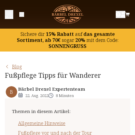
Allgemeine Hinweise
Menü
Fußpflege vor und nach der Tour
Fußpflege während der Tour
Sichere dir
15% Rabatt
auf
das gesamte
Sortiment, ab 70€
sogar
20%
mit dem Code:
SONNENGRUSS
Blog
Fußpflege Tipps für Wanderer
Bärbel Drexel Expertenteam
B
22. Aug. 2022
8 Minuten
Themen in diesem Artikel
:
Allgemeine Hinweise
Fußpflege vor und nach der Tour