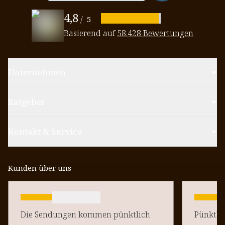
4,8
/
5
Basierend auf
58.428 Bewertungen
Unternehmen
Ratgeber
Kontakt & Service
Kunden über uns
Die Sendungen kommen pünktlich
Pünktlich un