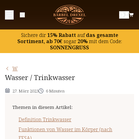
Definition Trinkwasser
Menü
Funktionen von Wasser im Körper (nach EFSA)
Empfohlene Wasser-Zufuhr (nach EFSA)
Sichere dir
15% Rabatt
auf
das gesamte
Referenzmenge für Wasser (nach EU-Verordnung)
Sortiment, ab 70€
sogar
20%
mit dem Code:
SONNENGRUSS
Wasser-Versorgung in Deutschland und der EU
Wasser in Lebensmitteln
W
Maximale Wasser-Aufnahme pro Tag
Wasser / Trinkwasser
Wichtige Hinweise
27. März 2023
6 Minuten
Themen in diesem Artikel
:
Definition Trinkwasser
Funktionen von Wasser im Körper (nach
EFSA)