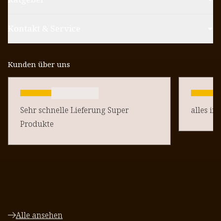
Kontakt & Service
Kunden über uns
Sehr schnelle Lieferung Super
alles in
Produkte
Alle ansehen