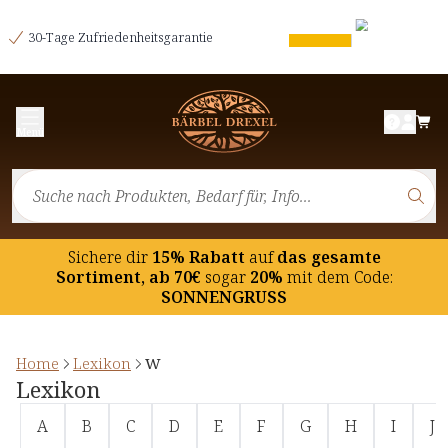
30-Tage Zufriedenheitsgarantie
Menü
Sichere dir
15% Rabatt
auf
das gesamte
Sortiment, ab 70€
sogar
20%
mit dem Code:
SONNENGRUSS
Home
Lexikon
W
Lexikon
A
B
C
D
E
F
G
H
I
J