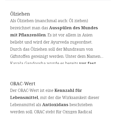
Ölziehen
Als Ölziehen (manchmal auch: Öl ziehen)
bezeichnet man das
Ausspülen des Mundes
mit Pflanzenölen
. Es ist vor allem in Asien
beliebt und wird der Ayurveda zugeordnet.
Durch das Ölziehen soll der Mundraum von
Giftstoffen gereinigt werden. Unter dem Namen
Kavala Gandoosha wurde es bereits
vor fast
2.000 Jahren
im ayurvedischen Text Charaka
Samhita erwähnt. Die heutige Bezeichnung
ORAC-Wert
wurde in den 1990er-Jahren geprägt. Viele
Der ORAC-Wert ist eine
Kennzahl für
Befürworter beziehen sich auf
einen Vortrag
Lebensmittel
, mit der die Wirksamkeit dieser
des ukrainischen Arztes Fedor Karach
.
Lebensmittel als
Antioxidans
beschrieben
werden soll. ORAC steht für Oxygen Radical