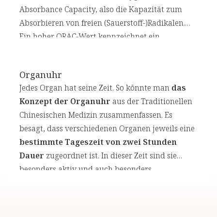
Absorbance Capacity, also die Kapazität zum
Absorbieren von freien (Sauerstoff-)Radikalen.
Ein hoher ORAC-Wert kennzeichnet ein
leistungsfähiges Antioxidans.
Organuhr
Jedes Organ hat seine Zeit. So könnte man
das
Konzept der Organuhr
aus der Traditionellen
Chinesischen Medizin zusammenfassen. Es
besagt, dass verschiedenen Organen jeweils eine
bestimmte Tageszeit von zwei Stunden
Dauer
zugeordnet ist. In dieser Zeit sind sie
besonders aktiv und auch besonders
leistungsstark. Allerdings zeigen sie in diesen
Phasen auch
die deutlichsten Symptome
,
wenn sie krank oder im Ungleichgewicht sind.