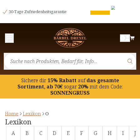
30-Tage Zufriedenheitsgarantie
Menü
Sichere dir
15% Rabatt
auf
das gesamte
Sortiment, ab 70€
sogar
20%
mit dem Code:
SONNENGRUSS
Home
Lexikon
O
Lexikon
A
B
C
D
E
F
G
H
I
J