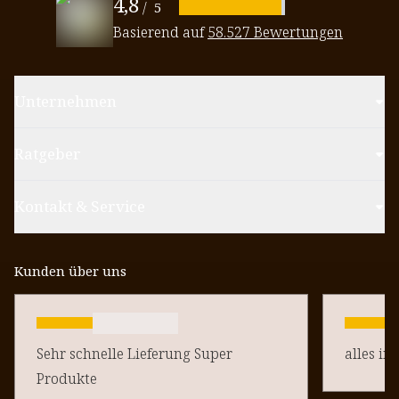
4,8
/
5
Basierend auf
58.527 Bewertungen
Unternehmen
Ratgeber
Kontakt & Service
Kunden über uns
Sehr schnelle Lieferung Super
alles in
Produkte