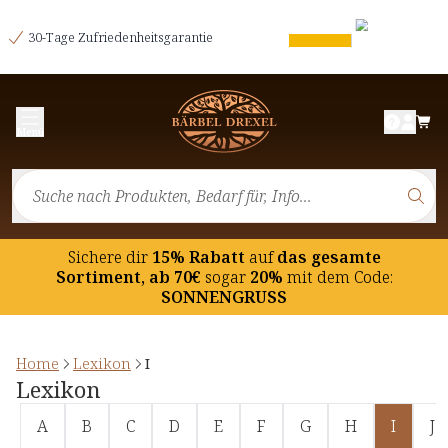
30-Tage Zufriedenheitsgarantie
Menü
Sichere dir
15% Rabatt
auf
das gesamte
Sortiment, ab 70€
sogar
20%
mit dem Code:
SONNENGRUSS
Home
Lexikon
I
Lexikon
A
B
C
D
E
F
G
H
I
J