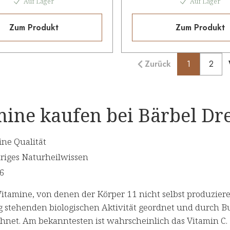
Auf Lager
Auf Lager
Zum Produkt
Zum Produkt
Zurück
1
2
ine kaufen bei Bärbel Drex
ine Qualität
riges Naturheilwissen
96
Vitamine, von denen der Körper 11 nicht selbst produzier
 stehenden biologischen Aktivität geordnet und durch Bu
hnet. Am bekanntesten ist wahrscheinlich das Vitamin C.