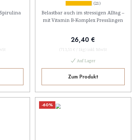
)
(21)
 Spirulina
Belastbar auch im stressigen Alltag –
mit Vitamin B-Komplex Presslingen
26,40 €
wSt
(
713,51 €
/
1kg
)
inkl. MwSt
Auf Lager
Zum Produkt
-60%