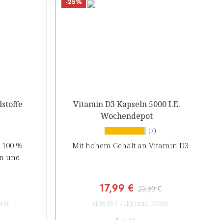
-25%
stoffe
Vitamin D3 Kapseln 5000 I.E.
Wochendepot
(7)
 100 %
Mit hohem Gehalt an Vitamin D3
en und
17,99 €
23,99 €
wSt
(
199,89 €
/
1kg
)
inkl. MwSt