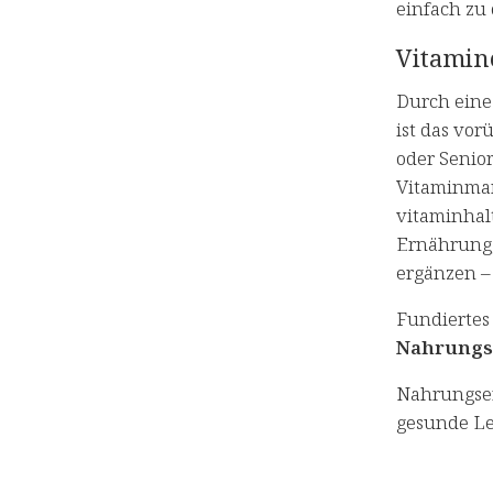
einfach zu 
Vitamin
Durch ein
ist das vo
oder Senio
Vitaminman
vitaminhal
Ernährung,
ergänzen – 
Fundiertes
Nahrungs
Nahrungser
gesunde Le