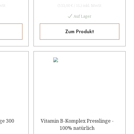
wSt
(
533,00 €
/
1L
)
inkl. MwSt
Auf Lager
Zum Produkt
nge 300
Vitamin B-Komplex Presslinge -
100% natürlich