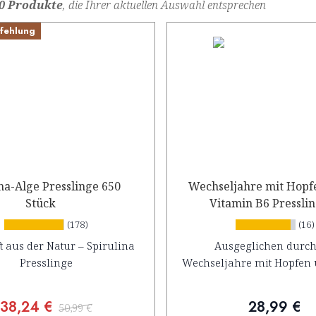
0 Produkte
, die Ihrer aktuellen Auswahl entsprechen
fehlung
na-Alge Presslinge 650
Wechseljahre mit Hopf
Stück
Vitamin B6 Press
(178)
(16)
t aus der Natur – Spirulina
Ausgeglichen durch
Presslinge
Wechseljahre mit Hopfen 
38,24 €
28,99 €
50,99 €