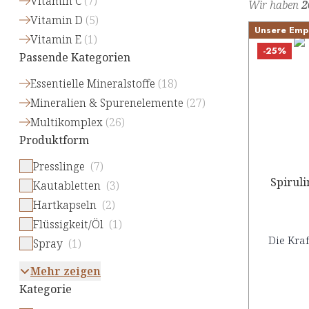
Vitamin C
(
7
)
Wir haben
2
Vitamin D
(
5
)
Unsere Emp
Vitamin E
(
1
)
-25%
Passende Kategorien
Essentielle Mineralstoffe
(
18
)
Mineralien & Spurenelemente
(
27
)
Multikomplex
(
26
)
Produktform
Presslinge
(7)
Spiruli
Kautabletten
(3)
Hartkapseln
(2)
Flüssigkeit/Öl
(1)
Die Kraf
Spray
(1)
Mehr zeigen
Kategorie