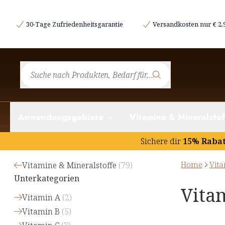
30-Tage Zufriedenheitsgarantie
Versandkosten nur € 2,
Anwendungsgebiete
Vitamine & Mineralstof
Sichere dir
15% Raba
Home
Vita
Vitamine & Mineralstoffe
(
79
)
Unterkategorien
Vita
Vitamin A
(
2
)
Vitamin B
(
5
)