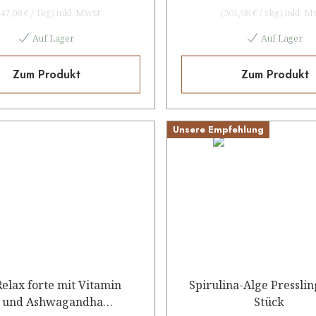
47,08 €
/
1kg
)
inkl. MwSt
(
301,98 €
/
1kg
)
inkl. M
Auf Lager
Auf Lager
Zum Produkt
Zum Produkt
Unsere Empfehlung
Relax forte mit Vitamin
Spirulina-Alge Pressli
 und Ashwagandha
Stück