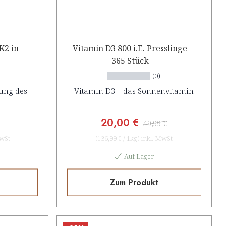
K2 in
Vitamin D3 800 i.E. Presslinge
365 Stück
(0)
ung des
Vitamin D3 – das Sonnenvitamin
20,00 €
49,99 €
MwSt
(
136,99 €
/
1kg
)
inkl. MwSt
Auf Lager
Zum Produkt