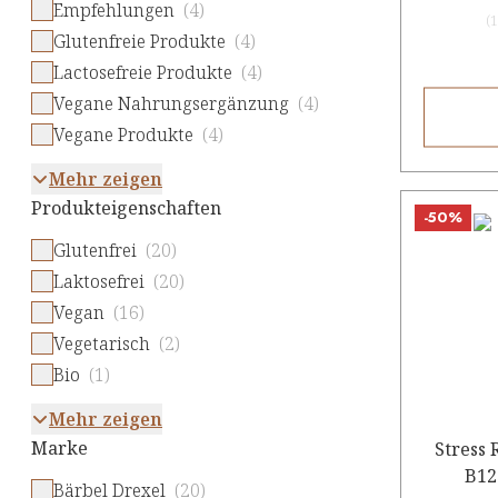
Empfehlungen
(4)
(
1
Glutenfreie Produkte
(4)
Lactosefreie Produkte
(4)
Vegane Nahrungsergänzung
(4)
Vegane Produkte
(4)
Mehr zeigen
Produkteigenschaften
-50%
Glutenfrei
(20)
Laktosefrei
(20)
Vegan
(16)
Vegetarisch
(2)
Bio
(1)
Mehr zeigen
Marke
Stress 
B12
Bärbel Drexel
(20)