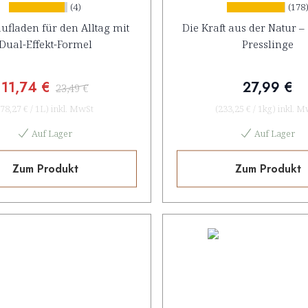
Konzentrat
(4)
(178
ufladen für den Alltag mit
Die Kraft aus der Natur –
Dual-Effekt-Formel
Presslinge
11,74 €
27,99 €
23,49 €
78,27 €
/
1L
)
inkl. MwSt
(
233,25 €
/
1kg
)
inkl. M
Auf Lager
Auf Lager
Zum Produkt
Zum Produkt