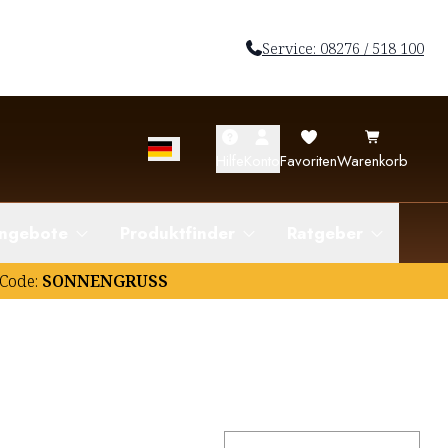
Service: 08276 / 518 100
Hilfe
Konto
Favoriten
Warenkorb
ngebote
Produktfinder
Ratgeber
Code:
SONNENGRUSS