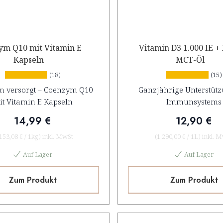
ym Q10 mit Vitamin E
Vitamin D3 1.000 IE + 
Kapseln
MCT-Öl
(18)
(15)
 versorgt – Coenzym Q10
Ganzjährige Unterstütz
it Vitamin E Kapseln
Immunsystems
14,99 €
12,90 €
.153,08 €
/
1kg
)
inkl. MwSt
(
1.290,00 €
/
1L
)
inkl. 
Auf Lager
Auf Lager
Zum Produkt
Zum Produkt