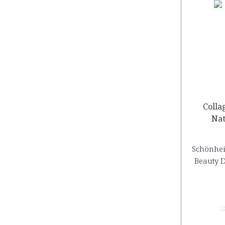
Colla
Nat
Schönhei
Beauty D
(
2