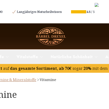
90
Langjähriges Naturheilwissen
4.8
/
5
fe
Vitalstoffe
Natürliche Schönheit
A
tt
auf
das gesamte Sortiment, ab 70€
sogar
20%
mit dem 
mine & Mineralstoffe
Vitamine
mine