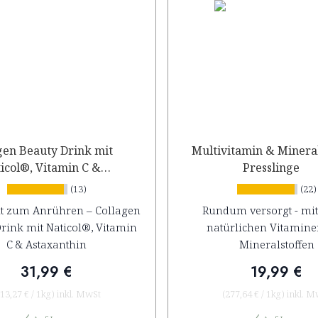
gen Beauty Drink mit
Multivitamin & Mineral
icol®, Vitamin C &
Presslinge
Astaxanthin
(13)
(22)
t zum Anrühren – Collagen
Rundum versorgt - mit
rink mit Naticol®, Vitamin
natürlichen Vitamin
C & Astaxanthin
Mineralstoffen
31,99 €
19,99 €
13,27 €
/
1kg
)
inkl. MwSt
(
277,64 €
/
1kg
)
inkl. M