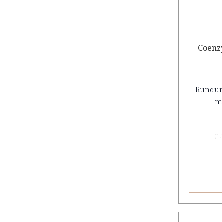
Coenz
Rundum
m
(
1