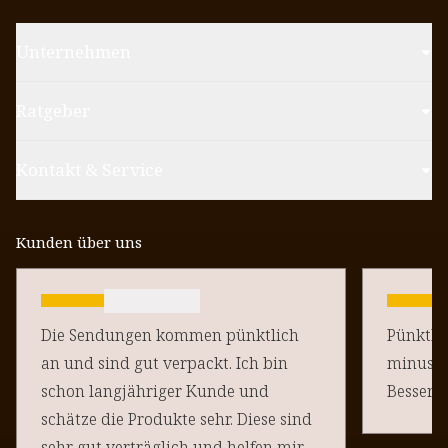
Unternehmen
Ratgeber
Kontakt & Service
Kunden über uns
Die Sendungen kommen pünktlich
Pünktlich un
an und sind gut verpackt. Ich bin
minus Pu
schon langjähriger Kunde und
schätze die Produkte sehr. Diese sind
sehr gut verträglich und helfen mir