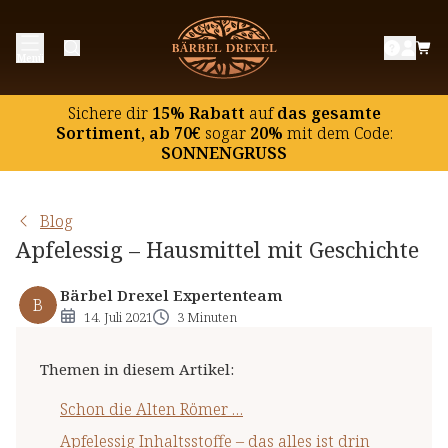
Schon die Alten Römer …
Menü
Apfelessig Inhaltsstoffe – das alles ist drin
Anwendungen, Wirkungen, Nebenwirkungen
Sichere dir
15% Rabatt
auf
das gesamte
Sortiment, ab 70€
sogar
20%
mit dem Code:
SONNENGRUSS
Blog
Apfelessig – Hausmittel mit Geschichte
Bärbel Drexel Expertenteam
B
14. Juli 2021
3 Minuten
Themen in diesem Artikel
:
Schon die Alten Römer …
Apfelessig Inhaltsstoffe – das alles ist drin