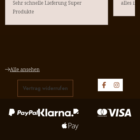
Sehr schnelle Lieferung Super
alles in
Produkte
Alle ansehen
Vertrag widerrufen