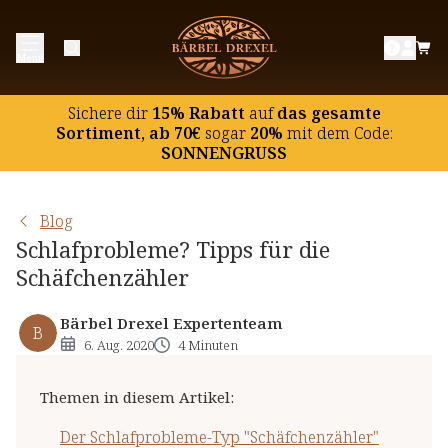
Der Schlafprobleme-Typ "Schäfchenzähler"
Menü
"Abschalten" und in ruhige Stimmung versetzen: 3
Tipps
Sichere dir
15% Rabatt
auf
das gesamte
Natürliche Unterstützung für Schäfchenzähler
Sortiment, ab 70€
sogar
20%
mit dem Code:
SONNENGRUSS
Extra-Tipp: beruhigende Tropfen
Blog
Schlafprobleme? Tipps für die
Schäfchenzähler
Bärbel Drexel Expertenteam
B
6. Aug. 2020
4 Minuten
Themen in diesem Artikel
:
Der Schlafprobleme-Typ "Schäfchenzähler"