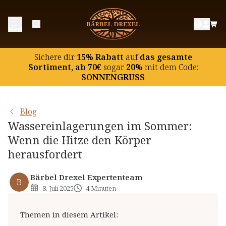
Das Sommer-Paradoxon: Warum Hitze
Menü
Wassereinlagerungen fördert
Der Hormonfaktor: Saisonale Einflüsse auf den
Sichere dir
15% Rabatt
auf
das gesamte
Hormonhaushalt
Sortiment, ab 70€
sogar
20%
mit dem Code:
SONNENGRUSS
Wassereinlagerungen vs. Dehydration: Die wichtige
Balance im Sommeralltag
Signale des Körpers erkennen: Wie sich
Blog
Wassereinlagerungen bemerkbar machen
Wassereinlagerungen im Sommer:
Wenn die Hitze den Körper
Sanfte Lymphdrainageübungen:
herausfordert
Selbsthilfetechniken für zu Hause
Aqua-Fitness als idealer Sommersport: Entlastende
Bärbel Drexel Expertenteam
B
Bewegung mit Drainageeffekt
8. Juli 2025
4 Minuten
Sommer-Fußgymnastik: Kleine Übungen mit großer
Wirkung
Themen in diesem Artikel
: