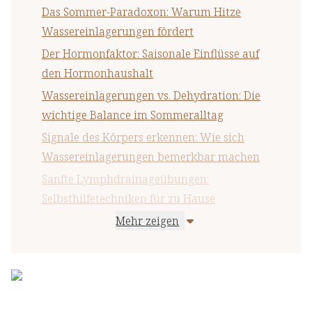
Richtiges Atmen: Wie es den Lymphfluss unterstützt
Das Sommer-Paradoxon: Warum Hitze
Wechselduschen und Kneipp-Anwendungen:
Wassereinlagerungen fördert
Traditionelle Methoden für moderne Probleme
Der Hormonfaktor: Saisonale Einflüsse auf
den Hormonhaushalt
Wassereinlagerungen vs. Dehydration: Die
wichtige Balance im Sommeralltag
Signale des Körpers erkennen: Wie sich
Wassereinlagerungen bemerkbar machen
Sanfte Lymphdrainageübungen:
Selbsthilfetechniken für zu Hause
Mehr zeigen
Aqua-Fitness als idealer Sommersport:
Entlastende Bewegung mit Drainageeffekt
Sommer-Fußgymnastik: Kleine Übungen mit
großer Wirkung
Richtiges Atmen: Wie es den Lymphfluss