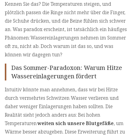
Kennen Sie das? Die Temperaturen steigen, und
unterstützt
plötzlich passen die Ringe nicht mehr über die Finger,
Wechselduschen und Kneipp-Anwendungen:
die Schuhe drücken, und die Beine fühlen sich schwer
Traditionelle Methoden für moderne
an. Was paradox erscheint, ist tatsächlich ein häufiges
Probleme
Phänomen: Wassereinlagerungen nehmen im Sommer
oft zu, nicht ab. Doch warum ist das so, und was
können wir dagegen tun?
Das Sommer-Paradoxon: Warum Hitze
Wassereinlagerungen fördert
Intuitiv könnte man annehmen, dass wir bei Hitze
durch vermehrtes Schwitzen Wasser verlieren und
daher weniger Einlagerungen haben sollten. Die
Realität sieht jedoch anders aus: Bei hohen
Temperaturen
weiten sich unsere Blutgefäße
, um
Wärme besser abzugeben. Diese Erweiterung führt zu