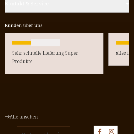
Kontakt & Service
Kunden über uns
Sehr schnelle Lieferung Super
alles in
Produkte
Alle ansehen