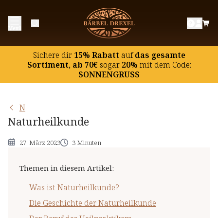
Was ist Naturheilkunde?
Menü
Die Geschichte der Naturheilkunde
Der Beruf des Heilpraktikers
Sichere dir
15% Rabatt
auf
das gesamte
Die Ausbildung zum Heilpraktiker
Sortiment, ab 70€
sogar
20%
mit dem Code:
SONNENGRUSS
N
Naturheilkunde
27. März 2023
3 Minuten
Themen in diesem Artikel
:
Was ist Naturheilkunde?
Die Geschichte der Naturheilkunde