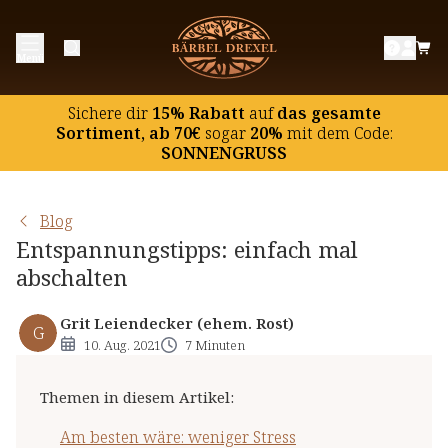
Am besten wäre: weniger Stress
Menü
Entspannungstipp 1: Bewegung
Entspannungstipp 2: Wärme
Sichere dir
15% Rabatt
auf
das gesamte
Entspannungstipp 3: Entspannungstechniken
Sortiment, ab 70€
sogar
20%
mit dem Code:
SONNENGRUSS
Entspannungstipp 4: Düfte
Entspannungstipp 5: Massagen
Blog
Entspannungstipps: einfach mal
abschalten
Grit Leiendecker (ehem. Rost)
G
10. Aug. 2021
7 Minuten
Themen in diesem Artikel
:
Am besten wäre: weniger Stress