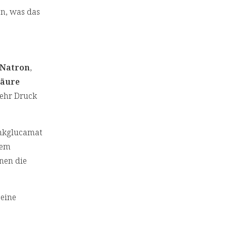
n, was das
Natron
,
säure
mehr Druck
inkglucamat
hem
nen die
eine