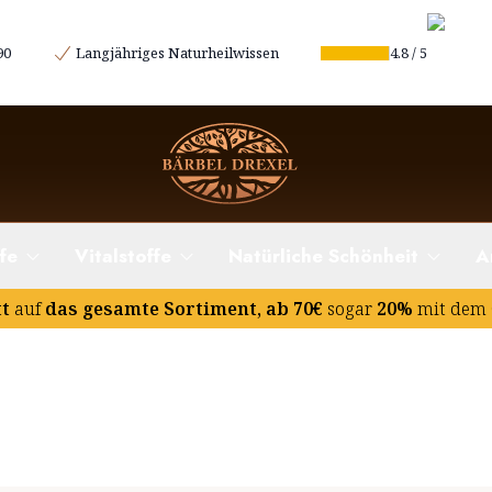
90
Langjähriges Naturheilwissen
4.8
/
5
fe
Vitalstoffe
Natürliche Schönheit
A
tt
auf
das gesamte Sortiment, ab 70€
sogar
20%
mit dem 