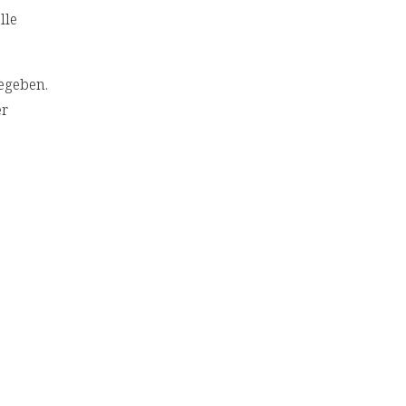
lle
egeben.
er