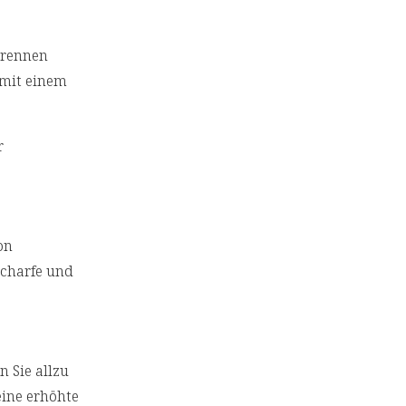
brennen
 mit einem
r
on
scharfe und
 Sie allzu
ine erhöhte