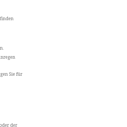
 finden
n.
anregen
gen Sie für
/oder der