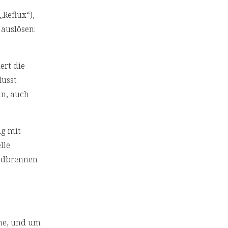
„Reflux“),
 auslösen:
ert die
lusst
in, auch
ig mit
lle
Sodbrennen
he, und um