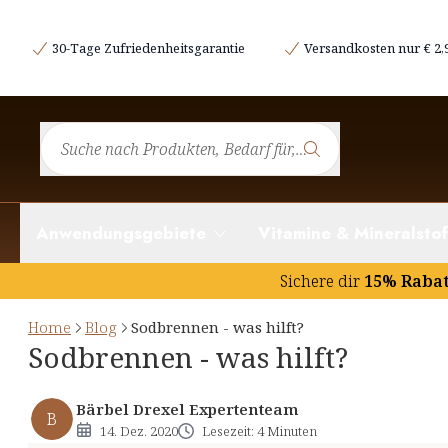
Was ist Sodbrennen?
30-Tage Zufriedenheitsgarantie
Versandkosten nur € 2,
Was hilft bei Sodbrennen?
Gibt es Hausmittel gegen Sodbrennen?
Kann man Sodbrennen vorbeugen?
Anwendungsgebiete
Vitamine & Mineralstof
Sichere dir
15% Raba
Home
Blog
Sodbrennen - was hilft?
Sodbrennen - was hilft?
Bärbel Drexel Expertenteam
B
14. Dez. 2020
Lesezeit: 4 Minuten