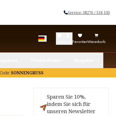
Service: 08276 / 518 100
Hilfe
Konto
Favoriten
Warenkorb
ngebote
Produktfinder
Ratgeber
Code:
SONNENGRUSS
Sparen Sie 10%,
indem Sie sich für
unseren Newsletter