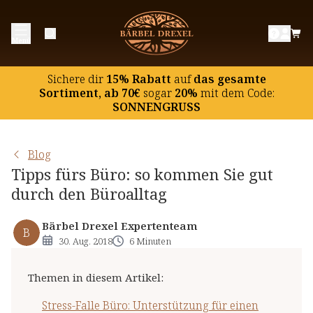
Stress-Falle Büro: Unterstützung für einen
Menü
entspannten Arbeitsalltag
Rückenprobleme vermeiden
Sichere dir
15% Rabatt
auf
das gesamte
Kaffee: auch im Büro nicht unverzichtbar
Sortiment, ab 70€
sogar
20%
mit dem Code:
SONNENGRUSS
Kantine & Co.: die Nährstoffversorgung im Büro
Keine Zeit für Sonne? Die Vitamin D-Situation im
Büro
Blog
Tipps fürs Büro: so kommen Sie gut
durch den Büroalltag
Bärbel Drexel Expertenteam
B
30. Aug. 2018
6 Minuten
Themen in diesem Artikel
:
Stress-Falle Büro: Unterstützung für einen