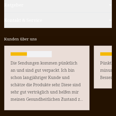
Ratgeber
Kontakt & Service
Kunden über uns
Die Sendungen kommen pünktlich
Pünktlich un
an und sind gut verpackt. Ich bin
minus Pu
schon langjähriger Kunde und
schätze die Produkte sehr. Diese sind
sehr gut verträglich und helfen mir
meinen Gesundheitlichen Zustand zu
halten. Danke an euere Team