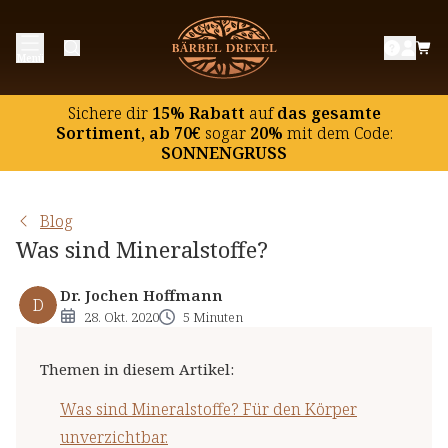
Was sind Mineralstoffe? Für den Körper
Menü
unverzichtbar.
Mineralstoffhaushalt und Mineralstoffmangel
Sichere dir
15% Rabatt
auf
das gesamte
Körperliche Anstrengungen und der
Sortiment, ab 70€
sogar
20%
mit dem Code:
SONNENGRUSS
Mineralstoffbedarf
Mineralstoffbedarf in verschiedenen Lebensphasen
Mineralstoffe aus dem Meer
Blog
Was sind Mineralstoffe?
Mineralstoffe und der Säure-Basen-Haushalt
Dr. Jochen Hoffmann
D
28. Okt. 2020
5 Minuten
Themen in diesem Artikel
:
Was sind Mineralstoffe? Für den Körper
unverzichtbar.