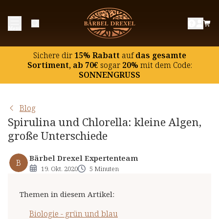
Biologie - grün und blau
Menü
Lebensraum und Kultivierung
Nährstoffe - Vorteil Spirulina
Sichere dir
15% Rabatt
auf
das gesamte
Entlastung - Vorteil Chlorella
Sortiment, ab 70€
sogar
20%
mit dem Code:
SONNENGRUSS
Welche Alge ist nun besser?
Blog
Spirulina und Chlorella: kleine Algen,
große Unterschiede
Bärbel Drexel Expertenteam
B
19. Okt. 2020
5 Minuten
Themen in diesem Artikel
:
Biologie - grün und blau