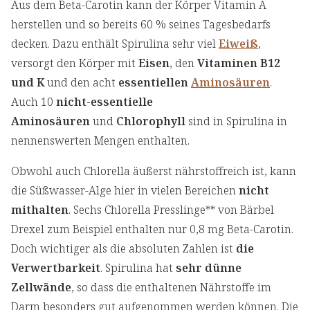
Aus dem Beta-Carotin kann der Körper Vitamin A
herstellen und so bereits 60 % seines Tagesbedarfs
decken. Dazu enthält Spirulina sehr viel
Eiweiß
,
versorgt den Körper mit
Eisen
, den
Vitaminen B12
und K
und den acht
essentiellen
Aminosäuren
.
Auch 10
nicht-essentielle
Aminosäuren
und
Chlorophyll
sind in Spirulina in
nennenswerten Mengen enthalten.
Obwohl auch Chlorella äußerst nährstoffreich ist, kann
die Süßwasser-Alge hier in vielen Bereichen
nicht
mithalten
. Sechs Chlorella Presslinge** von Bärbel
Drexel zum Beispiel enthalten nur 0,8 mg Beta-Carotin.
Doch wichtiger als die absoluten Zahlen ist
die
Verwertbarkeit
. Spirulina hat
sehr dünne
Zellwände
, so dass die enthaltenen Nährstoffe im
Darm besonders gut aufgenommen werden können. Die