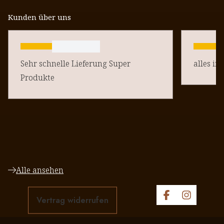
Kunden über uns
Sehr schnelle Lieferung Super
alles in
Produkte
Alle ansehen
Vertrag widerrufen