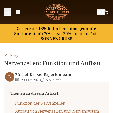
Funktion der Nervenzellen
Menü
Aufbau von Nervenzellen und Nervensystem
"Nervenstärke" ist ein Missverständnis
Sichere dir
15% Rabatt
auf
das gesamte
Was ist dran an "Nervenvitaminen"?
Sortiment, ab 70€
sogar
20%
mit dem Code:
SONNENGRUSS
Blog
Nervenzellen: Funktion und Aufbau
Bärbel Drexel Expertenteam
B
29. Okt. 2020
5 Minuten
Themen in diesem Artikel
:
Funktion der Nervenzellen
Aufbau von Nervenzellen und Nervensystem